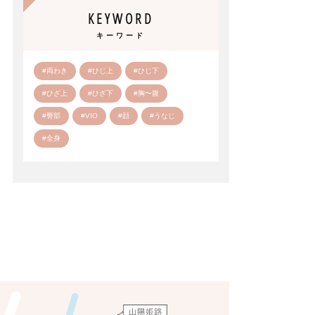
KEYWORD
キーワード
#両わき
#ひじ上
#ひじ下
#ひざ上
#ひざ下
#胸〜腹
#臀部
#VIO
#顔
#うなじ
#全身