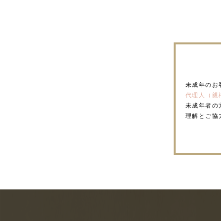
未成年のお
代理人（親
未成年者の
理解とご協