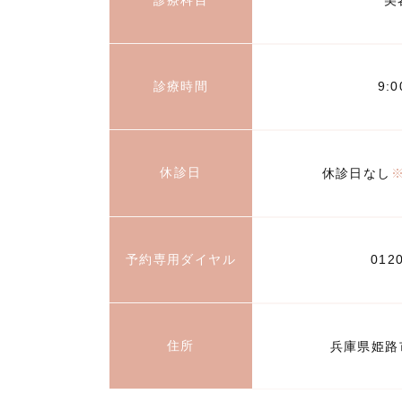
美
診療時間
9:
休診日
休診日なし
予約専用ダイヤル
012
住所
兵庫県姫路市