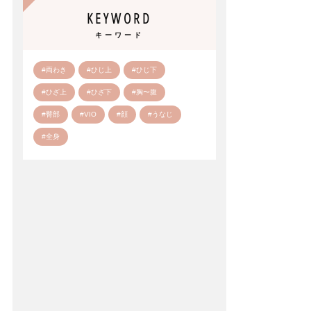
KEYWORD
キーワード
#両わき
#ひじ上
#ひじ下
#ひざ上
#ひざ下
#胸〜腹
#臀部
#VIO
#顔
#うなじ
#全身