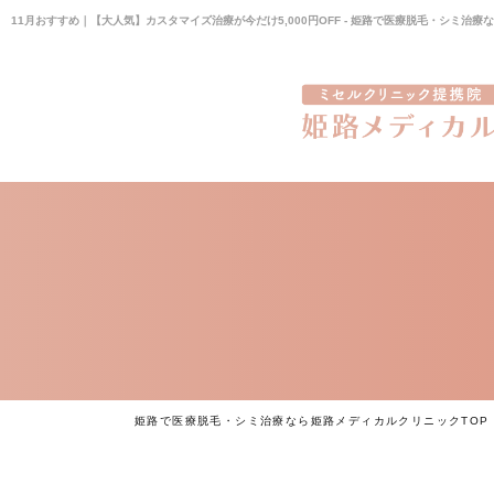
11月おすすめ｜【大人気】カスタマイズ治療が今だけ5,000円OFF - 姫路で医療脱毛・シミ治
姫路で医療脱毛・シミ治療なら姫路メディカルクリニックTOP