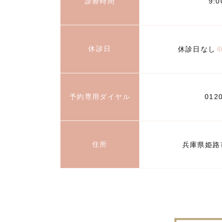
診療時間
9:
休診日
休診日なし
予約専用ダイヤル
012
住所
兵庫県姫路市