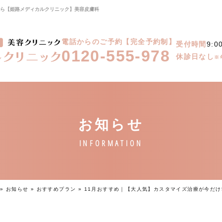
療なら【姫路メディカルクリニック】美容皮膚科
電話からのご予約【完全予約制】
受付時間
9:0
0120-555-978
休診日なし
※
»
お知らせ
»
おすすめプラン
»
11月おすすめ｜【大人気】カスタマイズ治療が今だけ5,