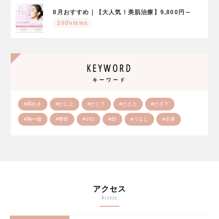
8月おすすめ｜【大人気！美肌治療】9,800円～
300views
KEYWORD
キーワード
#両わき
#ひじ上
#ひじ下
#ひざ上
#ひざ下
#胸〜腹
#臀部
#VIO
#顔
#うなじ
#全身
アクセス
Access