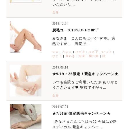
いただいた…
全身
2019.12.21
脱毛コース10%OFF☺︎ꕤ*.ﾟ
みなさま こんにちは( ˆoˆ )/*❁｡. 突
然ですが… 当院で…
VIO
|
うなじ
|
ひざ上
|
ひざ下
|
ひじ上
|
ひじ下
|
両わき
|
全身
|
胸〜腹
|
顔
2019.09.14
★9/19・26限定！緊急キャンペーン★
いつも当院をご利用いただき ありがと
うございます💖 突然ですがっ…
全身
2019.07.03
★7/5(金)限定脱毛キャンペーン★
みなさまこんにちはっ😉 今日は姫路
メディカル 緊急キャンペー…