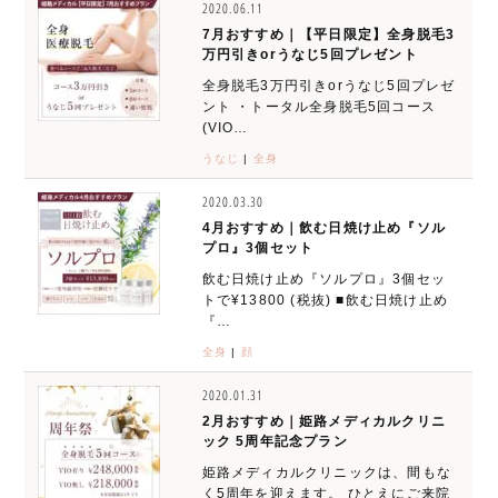
2020.06.11
7月おすすめ｜【平日限定】全身脱毛3
万円引きorうなじ5回プレゼント
全身脱毛3万円引きorうなじ5回プレゼ
ント ・トータル全身脱毛5回コース
(VIO…
うなじ
|
全身
2020.03.30
4月おすすめ｜飲む日焼け止め『ソル
プロ』3個セット
飲む日焼け止め『ソルプロ』3個セッ
トで¥13800 (税抜) ■飲む日焼け止め
『…
全身
|
顔
2020.01.31
2月おすすめ｜姫路メディカルクリニ
ック 5周年記念プラン
姫路メディカルクリニックは、間もな
く5周年を迎えます。 ひとえにご来院