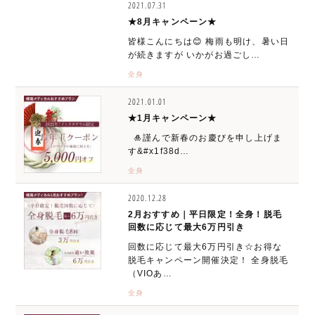
2021.07.31
★8月キャンペーン★
皆様こんにちは😊 梅雨も明け、暑い日
が続きますが いかがお過ごし…
全身
2021.01.01
★1月キャンペーン★
🎍謹んで新春のお慶びを申し上げま
す&#x1f38d…
全身
2020.12.28
2月おすすめ｜平日限定！全身！脱毛
回数に応じて最大6万円引き
回数に応じて最大6万円引き☆お得な
脱毛キャンペーン開催決定！ 全身脱毛
（VIOあ…
全身