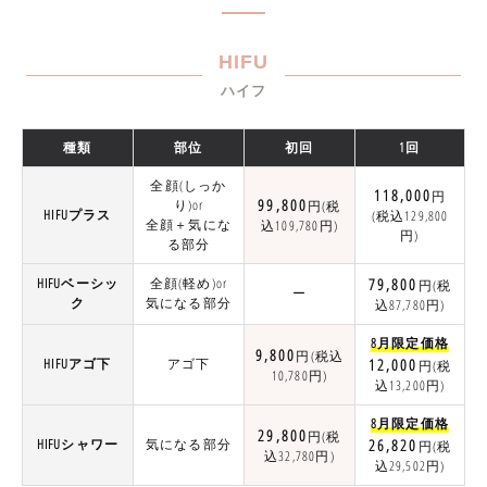
HIFU
ハイフ
種類
部位
初回
1回
全顔(しっか
118,000
円
99,800
り)or
円(税
HIFUプラス
(税込129,800
全顔＋気にな
込109,780円)
円)
る部分
HIFUベーシッ
全顔(軽め)or
79,800
円(税
ー
ク
気になる部分
込87,780円)
8月限定価格
9,800
円(税込
HIFUアゴ下
アゴ下
12,000
円(税
10,780円)
込13,200円)
8月限定価格
29,800
円(税
HIFUシャワー
気になる部分
26,820
円(税
込32,780円)
込29,502円)