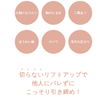
小顔になりたい
顔のたるみ
二重あご
ほうれい線
小ジワ
毛穴の広がり
切
ら
な
い
リフトアップで
他人にバレずに
こっそり引き締め！