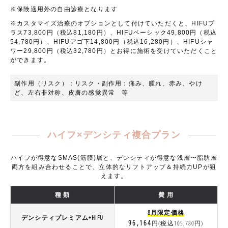
※保険適用外の自由診療となります
※カスタマイズ治療のオプションとして付けていただくと、HIFUプ
ラス73,800円（税込81,180円）、HIFUベーシック49,800円（税込
54,780円）、HIFUアゴ下14,800円（税込16,280円）、HIFUシャ
ワー29,800円（税込32,780円）とお得に施術を受けていただくこと
ができます。
副作用（リスク）：リスク・副作用：痛み、腫れ、⾚み、やけ
ど、左右非対称、皮膚の感覚異常 等
ハイフ×デンシティ複合プラン
ハイフが得意なSMAS(筋膜)層と、デンシティが得意な浅層〜脂肪層
両方を組み合わせることで、立体的なリフトアップ＆持続力UPが狙
えます。
種 類
費 用
8月限定価格
デンシティプレミアム+HIFU
96,164
円(税込105,780円)