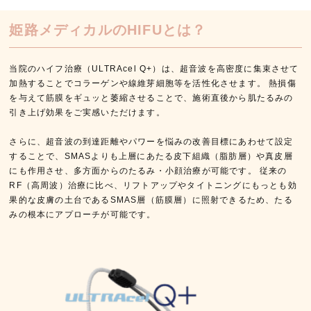
姫路メディカルのHIFUとは？
当院のハイフ治療（ULTRAcel Q+）は、超音波を高密度に集束させて
加熱することでコラーゲンや線維芽細胞等を活性化させます。 熱損傷
を与えて筋膜をギュッと萎縮させることで、施術直後から肌たるみの
引き上げ効果をご実感いただけます。
さらに、超音波の到達距離やパワーを悩みの改善目標にあわせて設定
することで、SMASよりも上層にあたる皮下組織（脂肪層）や真皮層
にも作用させ、多方面からのたるみ・小顔治療が可能です。 従来の
RF（高周波）治療に比べ、リフトアップやタイトニングにもっとも効
果的な皮膚の土台であるSMAS層（筋膜層）に照射できるため、たる
みの根本にアプローチが可能です。