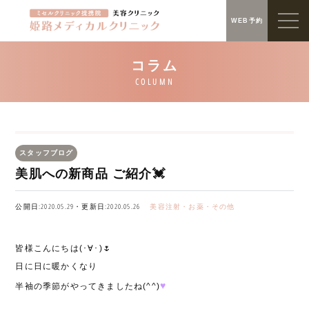
WEB予約
スタッフブログ
美肌への新商品 ご紹介💓
公開日:2020.05.29・更新日:2020.05.26
美容注射・お薬・その他
皆様こんにちは(･∀･)🌷
日に日に暖かくなり
♥
半袖の季節がやってきましたね(^^)