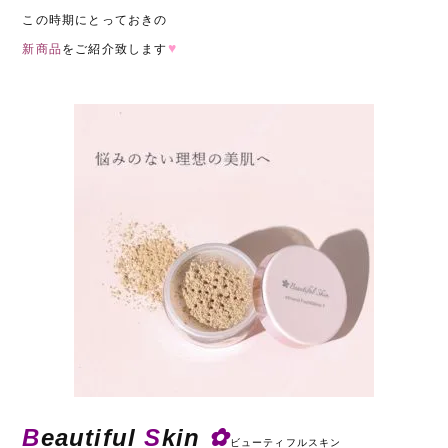
この時期にとっておきの
♥
新商品
をご紹介致します
B
eautiful
S
kin
✿
ビューティフルスキン