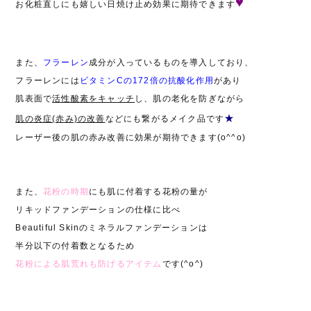
♥
お化粧直しにも嬉しい日焼け止め効果に期待できます
また、
フラーレン
成分が入っているものを導入しており、
フラーレンには
ビタミンCの172倍の抗酸化作用
があり
肌表面で
活性酸素をキャッチ
し、肌の老化を防ぎながら
★
肌の炎症(赤み)の改善
などにも繋がるメイク品です
レーザー後の肌の赤み改善に効果が期待できます(o^^o)
また、
花粉の時期
にも肌に付着する花粉の量が
リキッドファンデーションの仕様に比べ
Beautiful Skinのミネラルファンデーションは
半分以下の付着数となるため
花粉による肌荒れも防げるアイテム
です(^o^)