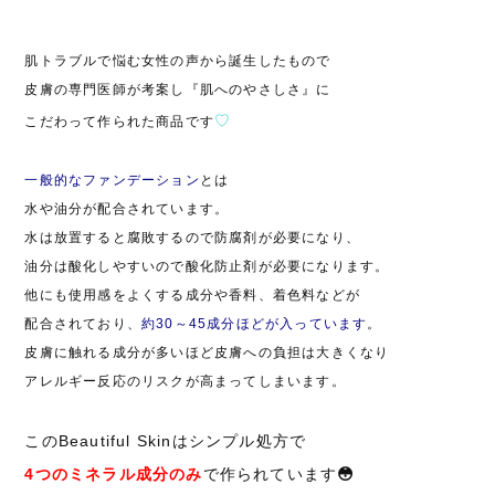
肌トラブルで悩む女性の声から誕生したもので
皮膚の専門医師が考案し『肌へのやさしさ』に
♡
こだわって作られた商品です
一般的なファンデーション
とは
水や油分が配合されています。
水は放置すると腐敗するので防腐剤が必要になり、
油分は酸化しやすいので酸化防止剤が必要になります。
他にも使用感をよくする成分や香料、着色料などが
配合されており、
約30～45成分ほどが入っています
。
皮膚に触れる成分が多いほど皮膚への負担は大きくなり
アレルギー反応のリスクが高まってしまいます。
このBeautiful Skinはシンプル処方で
4つのミネラル成分のみ
で作られています
😳