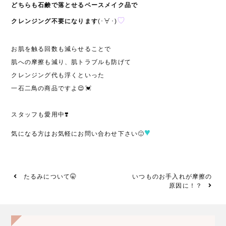
どちらも石鹸で落とせるベースメイク品で
♡
クレンジング不要になります
(･∀･)
お肌を触る回数も減らせることで
肌への摩擦も減り、肌トラブルも防げて
クレンジング代も浮くといった
一石二鳥の商品ですよ😌💓
スタッフも愛用中❣️
♥
気になる方はお気軽にお問い合わせ下さい🙂
たるみについて🤫
いつものお手入れが摩擦の
原因に！？