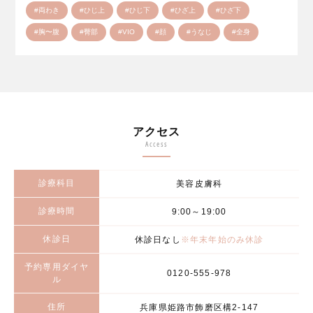
#両わき
#ひじ上
#ひじ下
#ひざ上
#ひざ下
#胸〜腹
#臀部
#VIO
#顔
#うなじ
#全身
アクセス
Access
診療科目
美容皮膚科
診療時間
9:00～19:00
休診日
休診日なし
※年末年始のみ休診
予約専用ダイヤ
0120-555-978
ル
住所
兵庫県姫路市飾磨区構2-147