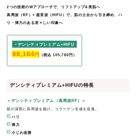
2つの技術のWアプローチで、リフトアップ&美肌へ
高周波（RF）× 超音波（HIFU）で、肌の土台から引き締め、ハ
リ・弾力のある若々しい印象へ
・デンシティプレミアム+HIFU
96,164
円
（税込 105,780円）
デンシティプレミアム+HIFUの特長
＜デンシティプレミアム（高周波RF）＞
肌の深部に高周波を届け、コラーゲン生成を促進。
ハリ
弾力
小じわ改善