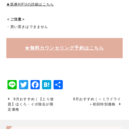
★医療HIFUの詳細はこちら
＜ご注意＞
・買い置きはできません
★無料カウンセリング予約はこちら
Line
Twitter
Facebook
Hatena
共
有
8月おすすめ｜【とり放
8月おすすめ｜＜ミラドライ
題】ほくろ・イボ除去が限
＞初回特別価格
定価格