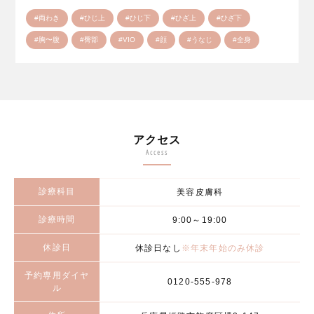
#両わき
#ひじ上
#ひじ下
#ひざ上
#ひざ下
#胸〜腹
#臀部
#VIO
#顔
#うなじ
#全身
アクセス
Access
診療科目
美容皮膚科
診療時間
9:00～19:00
休診日
休診日なし
※年末年始のみ休診
予約専用ダイヤ
0120-555-978
ル