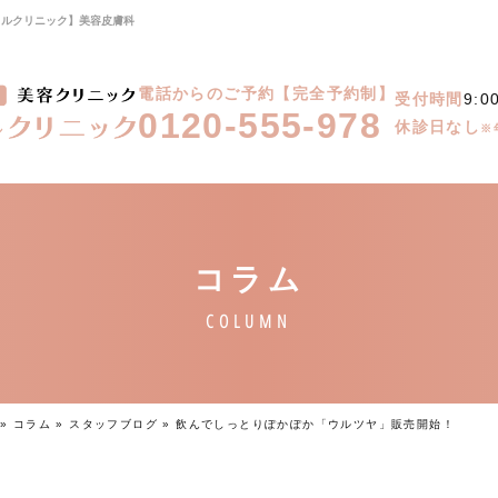
カルクリニック】美容皮膚科
電話からのご予約【完全予約制】
受付時間
9:0
0120-555-978
休診日なし
※
»
コラム
»
スタッフブログ
»
飲んでしっとりぽかぽか「ウルツヤ」販売開始！