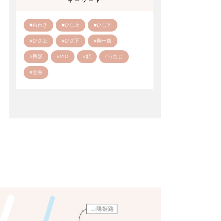
キーワード
#両わき
#ひじ上
#ひじ下
#ひざ上
#ひざ下
#胸〜腹
#臀部
#VIO
#顔
#うなじ
#全身