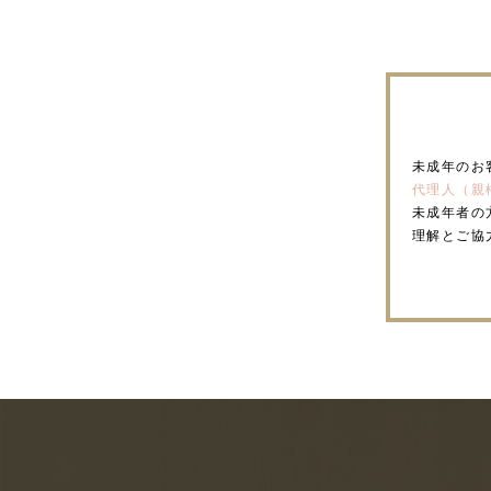
未成年のお
代理人（親
未成年者の
理解とご協