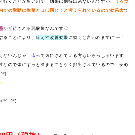
て行くことが多いので、効果は期待出来ないんですが、
うるつ
内での挙動は生菌とほぼ同じ！と考えられているので効果大
で
果
が期待される乳酸菌なんです♡
することにより、
冷え性改善効果
に効くと言われます(*´ー｀
くないんじゃ…
💦
って気にされている方もいらっしゃいます
性なので体にずっと溜まることなく排出されているので、安心
*)
☆
^_^*)