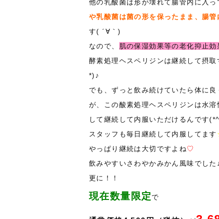
他の乳酸菌は形が壊れて腸管内に入っ
や乳酸菌は菌の形を保ったまま、腸管
す( ´∀｀)
なので、
肌の保湿効果等の老化抑止効
酵素処理ヘスペリジンは継続して摂取
*)♪
でも、ずっと飲み続けていたら体に良
が、この酸素処理ヘスペリジンは水溶
して継続して内服いただけるんです(*^^
スタッフも毎日継続して内服してます
やっぱり継続は大切ですよね
♡
飲みやすいさわやかみかん風味でした♪(*
更に！！
現在数量限定
で