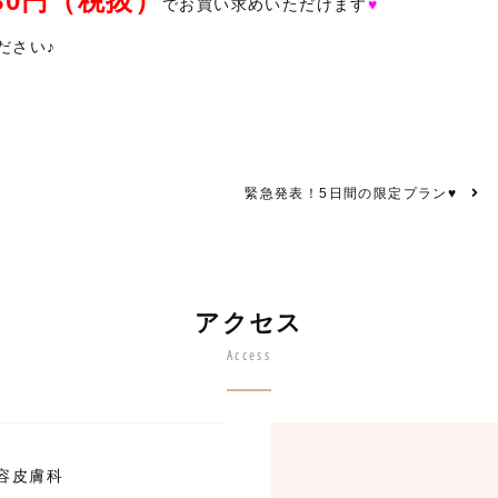
680円（税抜）
でお買い求めいただけます
♥
ださい♪
緊急発表！5日間の限定プラン♥
アクセス
Access
容皮膚科