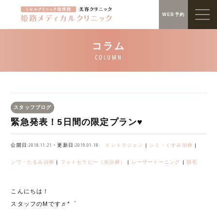
WEB予約
スタッフブログ
緊急発表！5日間の限定プラン♥
公開日:2018.11.21・更新日:2019.01.18
イントラジェン
|
シミ・くすみ治療
|
シワ・たるみ治療
|
フォトセラピー（光治療）
|
レーザートーニング
|
脱毛
こんにちは！
スタッフのMです♬*゜