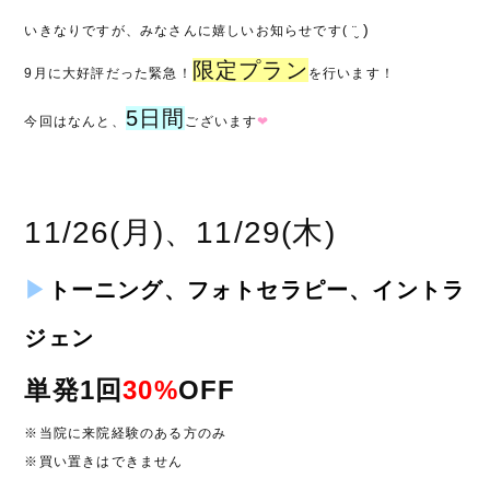
)
いきなりですが、みなさんに嬉しいお知らせです( ¨̮
限定プラン
9月に大好評だった緊急！
を行います！
5
日間
今回はなんと、
ございます
❤︎
11/26(月)、11/29(木)
▶︎
トーニング
、
フォトセラピー、
イントラ
ジェン
単発
1
回
30
%
OFF
※当院に来院経験のある方のみ
※買い置きはできません