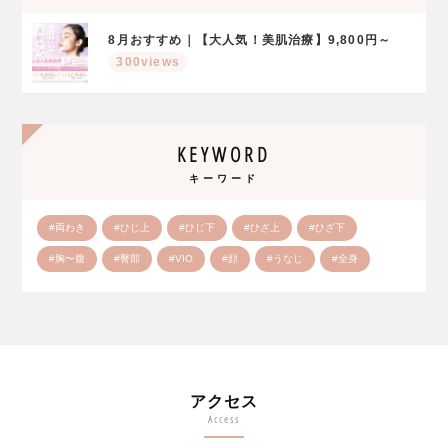
8月おすすめ｜【大人気！美肌治療】9,800円～
300views
KEYWORD
キーワード
#両わき
#ひじ上
#ひじ下
#ひざ上
#ひざ下
#胸〜腹
#臀部
#VIO
#顔
#うなじ
#全身
アクセス
Access