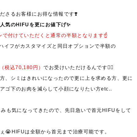
ださるお客様にお得な情報です❣️
人気の
HIFUを更にお値下げ✨
ンで付けていただくと通常の半額となります☝️
）のハイフがカスタマイズと同日オプションで半額の
（税込70,180円）
でお受けいただけるんです🙆‍♀️
方、シミはきれいになったので更に上を求める方、更に
ゴ下のお肉を減らして小顔になりたい方etc..
みも気になってきたので、先日急いで首元HIFUをして
😭HIFUは全額から首元まで治療可能です。