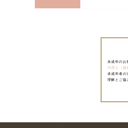
未成年のお
代理人（親
未成年者の
理解とご協