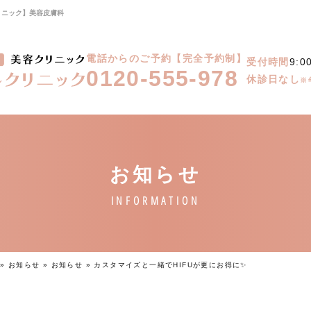
リニック】美容皮膚科
電話からのご予約【完全予約制】
受付時間
9:0
0120-555-978
休診日なし
※
»
お知らせ
»
お知らせ
»
カスタマイズと一緒でHIFUが更にお得に✨