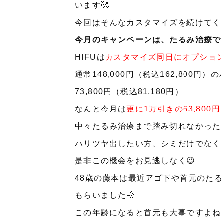
います🥰
今回はそんなカスタマイズを続けてく
今月のキャンペーンは、たるみ治療で
HIFUは
カスタマイズ同日にオプショ
通常
148,000
円（税込162,800円
73,800円（税込81,180円）
なんと今月は
更に
1
万引きの63,800円
中々たるみ治療まで踏み切れなかった
ハリツヤ出したい方、シミだけでなくア
是非この機会をお見逃しなく😉
48
歳の藤本は最近アゴ下や首元のたる
もらいました💨
この年齢になると首元も大事ですよねぇ