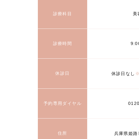
診療科目
美
診療時間
9:
休診日
休診日なし
予約専用ダイヤル
012
住所
兵庫県姫路市