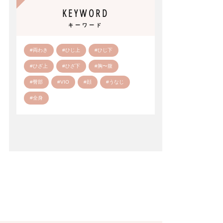
KEYWORD
キーワード
#両わき
#ひじ上
#ひじ下
#ひざ上
#ひざ下
#胸〜腹
#臀部
#VIO
#顔
#うなじ
#全身