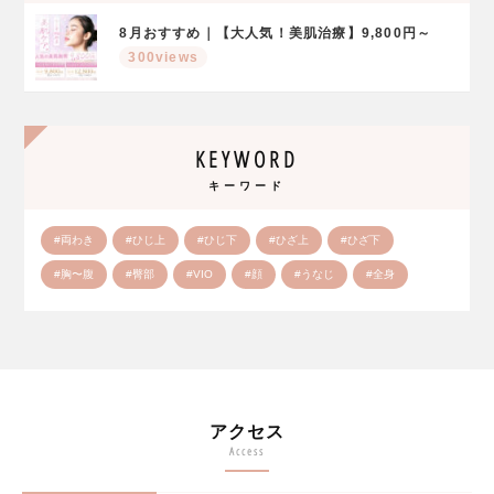
8月おすすめ｜【大人気！美肌治療】9,800円～
300views
KEYWORD
キーワード
#両わき
#ひじ上
#ひじ下
#ひざ上
#ひざ下
#胸〜腹
#臀部
#VIO
#顔
#うなじ
#全身
アクセス
Access