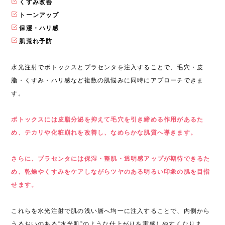
くすみ改善
トーンアップ
保湿・ハリ感
肌荒れ予防
水光注射でボトックスとプラセンタを注入することで、毛穴・皮
脂・くすみ・ハリ感など複数の肌悩みに同時にアプローチできま
す。
ボトックスには皮脂分泌を抑えて毛穴を引き締める作用があるた
め、テカリや化粧崩れを改善し、なめらかな肌質へ導きます。
さらに、プラセンタには保湿・整肌・透明感アップが期待できるた
め、乾燥やくすみをケアしながらツヤのある明るい印象の肌を目指
せます。
これらを水光注射で肌の浅い層へ均一に注入することで、内側から
うるおいのある“水光肌”のような仕上がりを実感しやすくなりま