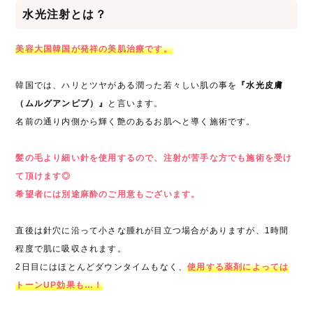
水光注射とは？
美容大国韓国が発祥の美肌治療です。
韓国では、ハリとツヤがある潤った若々しい肌の事を
『水光皮膚
（ムルグアンピブ）』
と言います。
名前の通り内側から輝く艶のあるお肌へと導く施術です。
髪の毛より細い針を使用するので、注射が苦手な方でも施術を受け
て頂けます◎
希望者には別途麻酔のご用意もございます。
直後は針穴に沿って小さな腫れが目立つ場合がありますが、1時間
程度で肌に吸収されます。
2日目にはほとんどダウンタイムもなく、
使用する薬剤によっては
トーンUP効果も…！