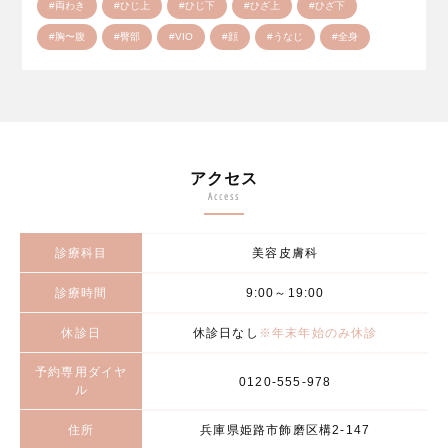
#両わき
#ひじ上
#ひじ下
#ひざ上
#ひざ下
#胸〜腹
#臀部
#VIO
#顔
#うなじ
#全身
アクセス
Access
診療科目
美容皮膚科
診療時間
9:00～19:00
休診日
休診日なし
※年末年始のみ休診
予約専用ダイヤ
0120-555-978
ル
住所
兵庫県姫路市飾磨区構2-147