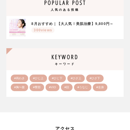
POPULAR POST
人気のある投稿
8月おすすめ｜【大人気！美肌治療】9,800円～
300views
KEYWORD
キーワード
#両わき
#ひじ上
#ひじ下
#ひざ上
#ひざ下
#胸〜腹
#臀部
#VIO
#顔
#うなじ
#全身
アクセス