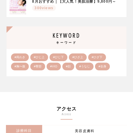
8月おすすめ｜【大人気！美肌治療】9,800円～
300views
KEYWORD
キーワード
#両わき
#ひじ上
#ひじ下
#ひざ上
#ひざ下
#胸〜腹
#臀部
#VIO
#顔
#うなじ
#全身
アクセス
Access
診療科目
美容皮膚科