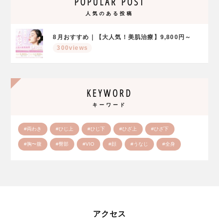
POPULAR POST
人気のある投稿
8月おすすめ｜【大人気！美肌治療】9,800円～
300views
KEYWORD
キーワード
#両わき
#ひじ上
#ひじ下
#ひざ上
#ひざ下
#胸〜腹
#臀部
#VIO
#顔
#うなじ
#全身
アクセス