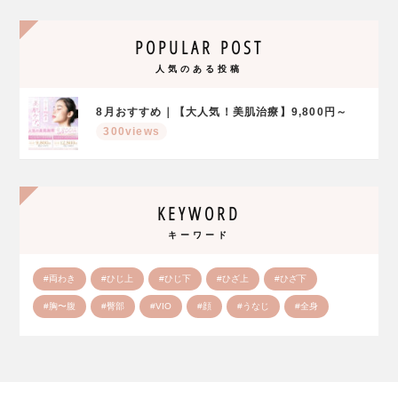
POPULAR POST
人気のある投稿
8月おすすめ｜【大人気！美肌治療】9,800円～
300views
KEYWORD
キーワード
#両わき
#ひじ上
#ひじ下
#ひざ上
#ひざ下
#胸〜腹
#臀部
#VIO
#顔
#うなじ
#全身