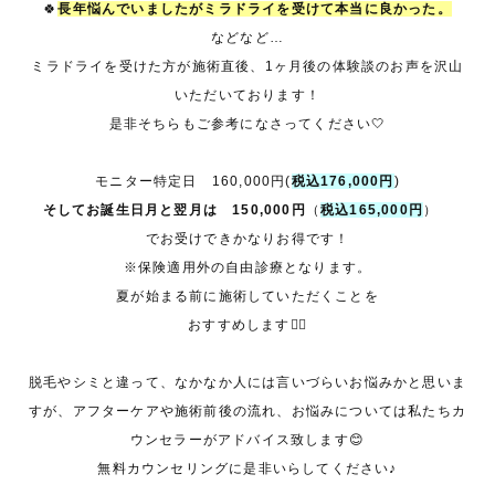
🍀
長年悩んでいましたがミラドライを受けて本当に良かった。
などなど…
ミラドライを受けた方が施術直後、1ヶ月後の体験談のお声を沢山
いただいております！
是非そちらもご参考になさってください🤍
モニター特定日 160,000円(
税込176,000円
)
そしてお誕生日月と翌月は
150,000円
（
税込165,000円
）
でお受けできかなりお得です！
※保険適用外の自由診療となります。
夏が始まる前に施術していただくことを
おすすめします☝🏼
脱毛やシミと違って、なかなか人には言いづらいお悩みかと思いま
すが、アフターケアや施術前後の流れ、お悩みについては私たちカ
ウンセラーがアドバイス致します😊
無料カウンセリングに是非いらしてください♪