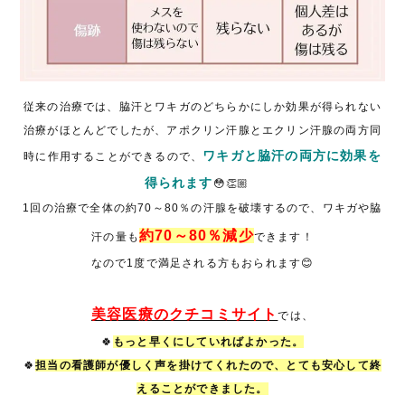
従来の治療では、脇汗とワキガのどちらかにしか効果が得られない
治療がほとんどでしたが、アポクリン汗腺とエクリン汗腺の両方同
ワキガと脇汗の両方に効果を
時に作用することができるので、
得られます
😳👏🏼
1回の治療で全体の約70～80％の汗腺を破壊するので、ワキガや脇
約70～80％減少
汗の量も
できます！
なので1度で満足される方もおられます😊
美容医療のクチコミサイト
では、
🍀
もっと早くにしていればよかった。
🍀
担当の看護師が優しく声を掛けてくれたので、とても安心して終
えることができました。