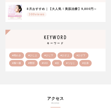
8月おすすめ｜【大人気！美肌治療】9,800円～
300views
KEYWORD
キーワード
#両わき
#ひじ上
#ひじ下
#ひざ上
#ひざ下
#胸〜腹
#臀部
#VIO
#顔
#うなじ
#全身
アクセス
Access