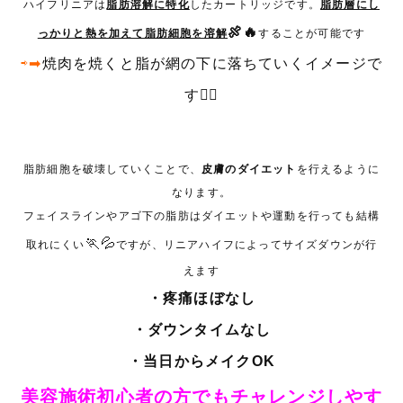
ハイフリニアは
脂肪溶解に特化
したカートリッジです。
脂肪層にし
🍖🔥
っかりと熱を加えて脂肪細胞を溶解
することが可能です
⇨➡
焼肉を焼くと脂が網の下に落ちていくイメージで
す☝🏻
脂肪細胞を破壊していくことで、
皮膚のダイエット
を行えるように
なります。
フェイスラインやアゴ下の脂肪はダイエットや運動を行っても結構
🏃💦
取れにくい
ですが、リニアハイフによってサイズダウンが行
えます
・疼痛ほぼなし
・ダウンタイムなし
・当日からメイクOK
美容施術初心者の方でもチャレンジしやす