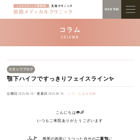
WEB予約
スタッフブログ
顎下ハイフですっきりフェイスライン✨
公開日:2025.06.10・更新日:2025.06.10
シワ・たるみ治療
こんにちは🐸🌈
いつもご来院ありがとうございます
ふと
携帯の画面にうつった自分の
二重顎
に