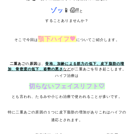
ゾッ
📱😱‼
と
することありませんか？
顎下ハイフ💖
そこで今回は
についてご紹介します。
二重あご
の
原因
は、
骨格、
加齢による筋力の低下、皮下脂肪の増
加
、
骨密度の低下
、
姿勢の悪さ
など
が二重あごを引き起こします
。
ハイフ治療は
切らないフェイスリフト🤍
とも言われ、たるみや小じわ治療で使われることが多いです。
特に二重あごの原因の１つに皮下脂肪の増加がありこれはハイフの
適応とされます。