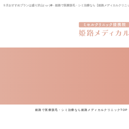
９月おすすめプランは盛り沢山(･ω･)❁ - 姫路で医療脱毛・シミ治療なら【姫路メディカルクリニ
姫路で医療脱毛・シミ治療なら姫路メディカルクリニックTOP