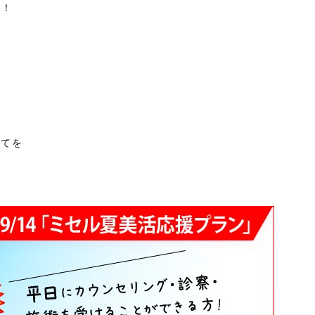
す！
全てを