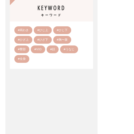
KEYWORD
キーワード
#両わき
#ひじ上
#ひじ下
#ひざ上
#ひざ下
#胸〜腹
#臀部
#VIO
#顔
#うなじ
#全身