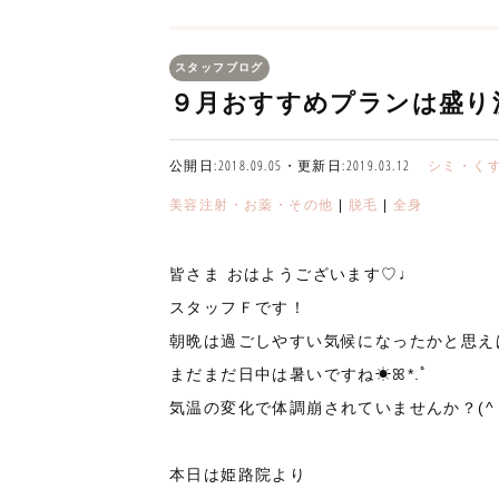
スタッフブログ
９月おすすめプランは盛り沢山
公開日:2018.09.05・更新日:2019.03.12
シミ・く
美容注射・お薬・その他
|
脱毛
|
全身
皆さま おはようございます♡♩
スタッフＦです！
朝晩は過ごしやすい気候になったかと思え
まだまだ日中は暑いですね☀︎ꕤ*.ﾟ
気温の変化で体調崩されていませんか？(^ 
本日は姫路院より