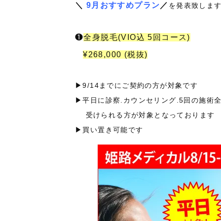
＼
9月おすすめプラン
／
を発表致しま
❶
全身脱毛(VIO込 5回コース)
¥268,000 (税抜)
▶︎9/14までにご契約の方が対象です
▶︎平日に診察.カウンセリング.5回の施術
受けられる方が対象となっております
▶︎買い置き可能です