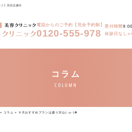
ック】美容皮膚科
電話からのご予約【完全予約制】
受付時間
9:0
0120-555-978
休診日なし
※
»
コラム
»
９月おすすめプランは盛り沢山(･ω･)❁