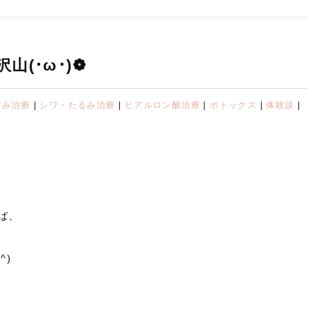
(･ω･)❁
すみ治療
|
シワ・たるみ治療
|
ヒアルロン酸治療
|
ボトックス
|
体験談
|
ば、
^)