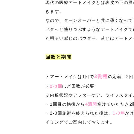
現代の医療アートメイクとは表皮の下の層
きます。
なので、ターンオーバーと共に薄くなって
ベタっと塗りつぶすようなアートメイクで
た明るい感じのパウダー、昔とはアートメ
回数と期間
3割程
・アートメイクは1回で
の定着、2
・
2-3回
ほど回数が必要
※内服状況やアフターケア、ライフスタイ
・1回目の施術から
4週間
空けていただき2
・2-3回施術を終えられた後は、
1-3年
か
イミングでご案内しております。