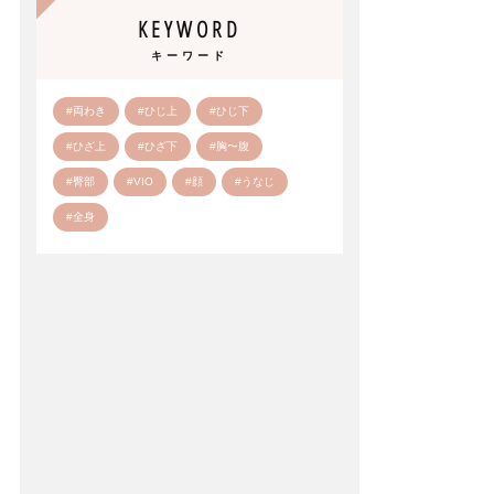
KEYWORD
キーワード
#両わき
#ひじ上
#ひじ下
#ひざ上
#ひざ下
#胸〜腹
#臀部
#VIO
#顔
#うなじ
#全身