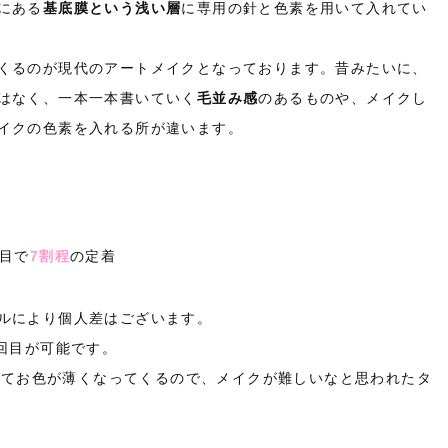
にある
基底膜という浅い層
に専用の針と色素を用いて入れてい
くるのが現代のアートメイクとなっております。昔みたいに、
はなく、一本一本書いていく
毛並み感
のあるものや、メイクし
イクの色素を入れる所が違います。
回目で
7割程
の定着
ルにより個人差はございます。
回目が可能です。
けてお色が薄くなってくるので、メイクが難しいなと思われたタ