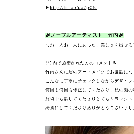
▶︎
http://lin.ee/de7pCfc
🌿ノーブルアーティスト 竹内🌿
＼お一人お一人にあった、美しさを出せる
⇩竹内で施術された方のコメント📝
竹内さんに眉のアートメイクでお世話にな
こんなに丁寧にチェックし
ながらデザイン
何回も何回も修正してくださり、私の顔の
施術中も話してくださりとてもリラックス
綺麗にし
てくださりありがとうございまし