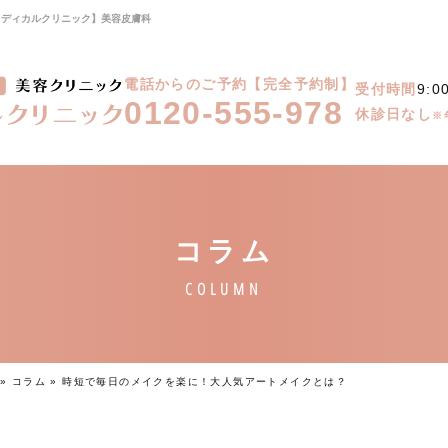
メディカルクリニック】美容皮膚科
電話からのご予約【完全予約制】
受付時間
9:0
0120-555-978
休診日なし
※
»
コラム
»
時短で毎日のメイクを楽に！大人気アートメイクとは？