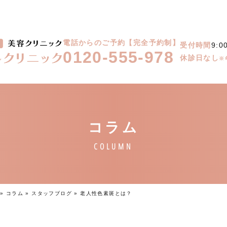
電話からのご予約【完全予約制】
受付時間
9:0
0120-555-978
休診日なし
※
»
コラム
»
スタッフブログ
»
老人性色素斑とは？