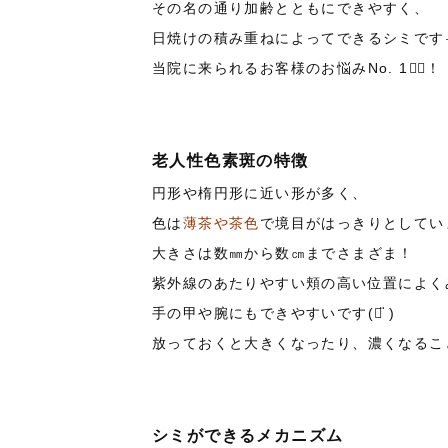
その名の通り加齢とともにできやすく、
日焼けの積み重ねによってできるシミです
当院に来られるお客様のお悩み
No. 1
☝🏻
！
老人性色素斑の特徴
円形や楕円形に近い形が多く、
色は
薄茶や茶色
で境目がはっきりとしてい
大きさは数㎜から数㎝までさまざま！
紫外線のあたりやすい頬の高い位置によく
手の甲や腕にもできやすいです(ᯅ̈ )
放っておくと大きくなったり、濃くなるこ
シミができるメカニズム