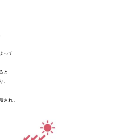
。
よって
ると
り、
積され、