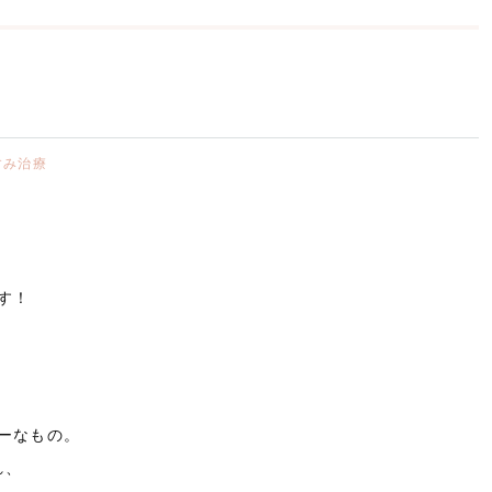
すみ治療
す！
ーなもの。
れ、