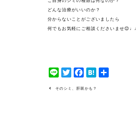
ご自身のシミの種類は何なのか？
どんな治療がいいのか？
分からないことがございましたら
何でもお気軽にご相談くださいませ
😌
♩♩
Line
Twitter
Facebook
Hatena
共
有
そのシミ、肝斑かも？