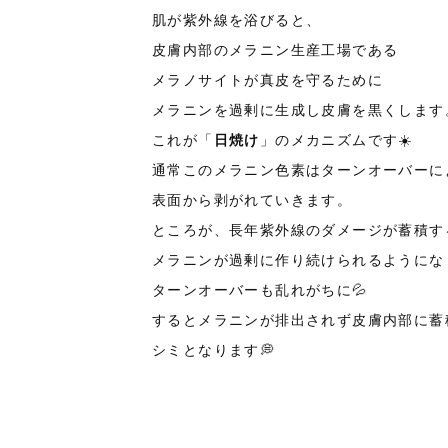
肌が紫外線を浴びると、
皮膚内部のメラニン生産工場である
メラノサイトが真皮を守るために
メラニンを過剰に生成し皮膚を黒くします
これが「
日焼け
」のメカニズムです☀️
通常このメラニン色素はターンオーバーに
表面から剥がれていきます。
ところが、長年紫外線のダメージが蓄積す
メラニンが過剰に作り続けられるようにな
ターンオーバーも乱れがちに💦
するとメラニンが排出されず皮膚内部に蓄
シミとなります💭