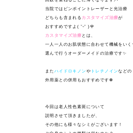
当院ではピンポイントレーザーと光治療
どちらも含まれる
カスタマイズ治療
が
おすすめですよ
( ˘
ᵕ
˘ )
🌹
カスタマイズ治療
とは、
一人一人のお肌状態に合わせて機械をいく
選んで行うオーダーメイドの治療です
✨
また
ハイドロキノン
や
トレチノイン
などの
外用薬との併用もおすすめです
❁
今回は老人性色素斑について
説明させて頂きましたが、
その他にも様々なシミがございます！