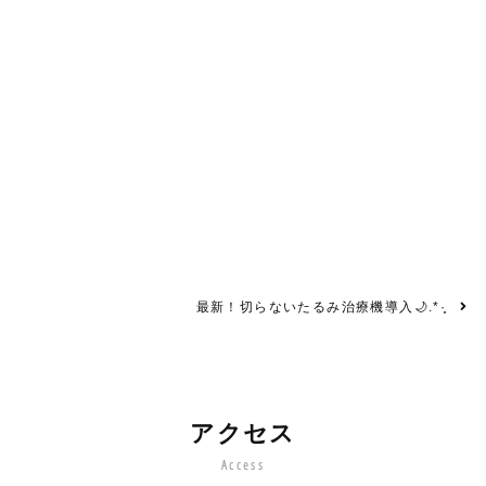
最新！切らないたるみ治療機導入🌙.*·̩͙
アクセス
Access