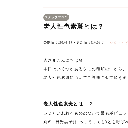
スタッフブログ
老人性色素斑とは？
公開日:2020.06.19・更新日:2020.06.01
シミ・く
皆さまこんにちは
🌼
本日はいくつかあるシミの種類の中から、
老人性色素斑についてご説明させて頂きま
老人性色素斑とは
…
？
シミといわれるもののなかで最もポピュラ
別名 日光黒子(にっこうこくし)とも呼ば