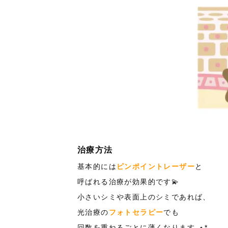
治療方法
基本的には
ピンポイントレーザー
と
呼ばれる治療が効果的です💫
小さいシミや表面上のシミであれば、
光治療の
フォトセラピー
でも
回数を重ねるごとに薄くなります
⸝
⋆
*