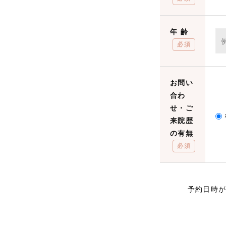
年 齢
必須
お問い
合わ
せ・ご
来院歴
の有無
必須
予約日時