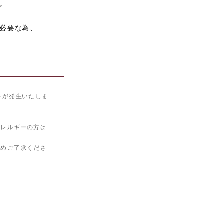
。
必要な為、
料が発生いたしま
アレルギーの方は
予めご了承くださ