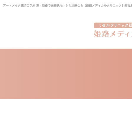
アートメイク施術ご予約 東 - 姫路で医療脱毛・シミ治療なら【姫路メディカルクリニック】美容