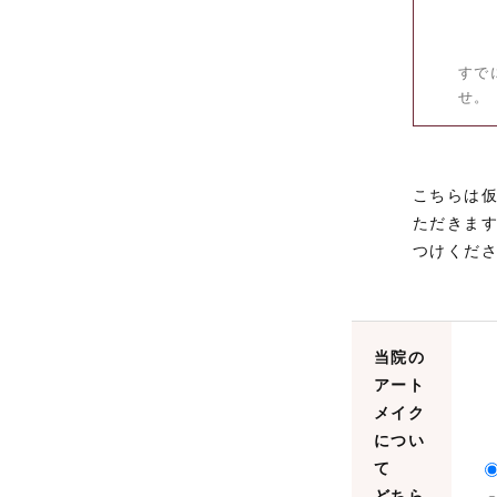
すで
せ。
こちらは
ただきま
つけくだ
当院の
アート
メイク
につい
て
どちら