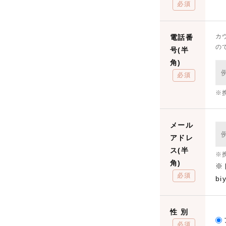
必須
カ
電話番
の
号(半
角)
必須
※
メール
アドレ
ス(半
※
角)
※
必須
b
性 別
必須