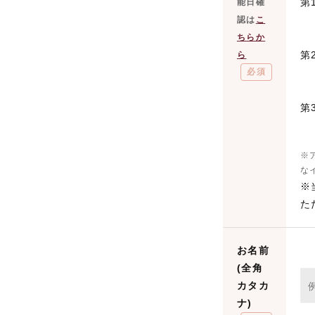
第
能日確
認は
こ
ちらか
第
ら
必須
第
※
な
※
た
お名前
(全角
カタカ
ナ)