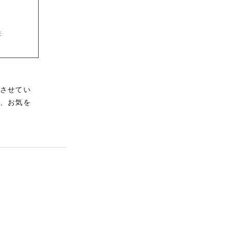
ま
させてい
、お気を